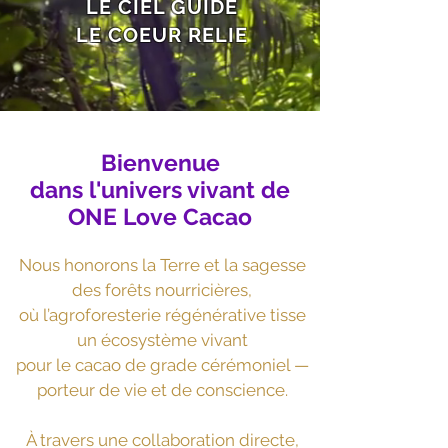
LE CIEL GUIDE
LE COEUR RELIE
cacao criollo - cacao cérémoniel - cacao cérémonial - cacao de cérémonie -
cacao pur et artisanal du Guatemala - One Love Cacao
Bienvenue
dans l'univers vivant de
ONE Love Cacao
Nous honorons la Terre et la sagesse
des forêts nourricières,
où l’agroforesterie régénérative tisse
un écosystème vivant
pour le cacao de grade cérémoniel —
porteur de vie et de conscience.
À travers une collaboration directe,