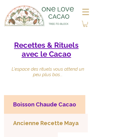
cacao sacré, Recettes & Rituels – Recettes au Cacao Cérémoniel, Cacao Cérémonial & Cacao de
Cérémonie – Rituels du Cacao Sacré, Pur, Artisanal & Criollo – Cacao Maya, Chocolat Artisanal &
Tradition Vivante – One Love Cacao
Recettes & Rituels
avec le Cacao
L'espace des rituels vous attend un
peu plus bas...
Boisson Chaude Cacao
Ancienne Recette Maya