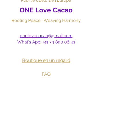
Pour le Coeur de l'Europe
ONE Love Cacao
Rooting Peace · Weaving Harmony
onelovecacao@gmail.com
What's App:
+41 79 890 06 43
Boutique en un regard
​
FAQ
Avis clients
Expédition & Retrait
Annulation & Retours
​Conditions d'utilisation