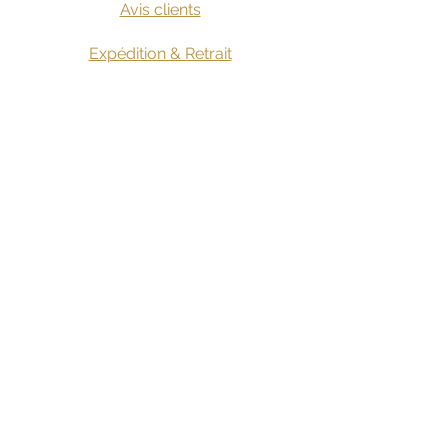
Avis clients
Expédition & Retrait
Annulation & Retours
​Conditions d'utilisation
Collaborations