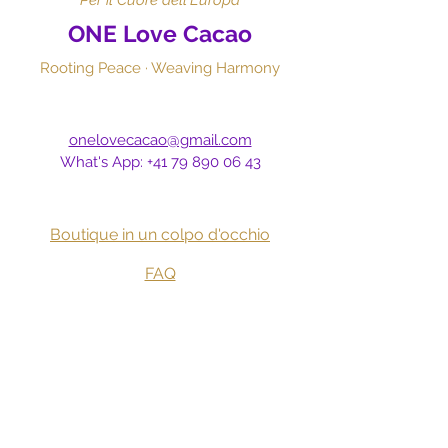
Per il Cuore dell'Europa
ONE Love Cacao
Rooting Peace · Weaving Harmony​
onelovecacao@gmail.com
What's App:
+41 79 890 06 43
Boutique in un
colpo
d'occhio
FAQ
Recensioni
Spedizione e ritiro
Annullazioni e Resi