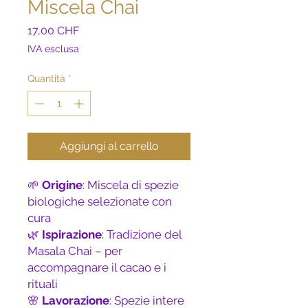
Miscela Chai
Prezzo
17,00 CHF
IVA esclusa
Quantità
*
Aggiungi al carrello
🌱
Origine
: Miscela di spezie
biologiche selezionate con
cura
🌿
Ispirazione
: Tradizione del
Masala Chai – per
accompagnare il cacao e i
rituali
🌸
Lavorazione
: Spezie intere