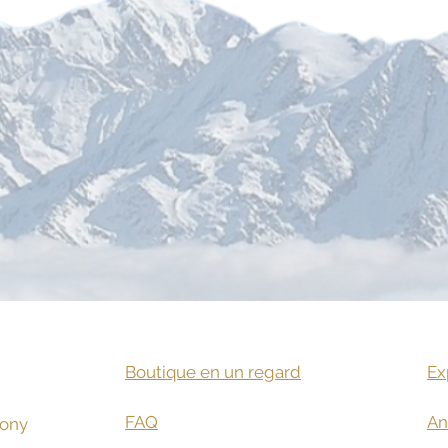
Boutique en un regard
Ex
​
FAQ
An
mony