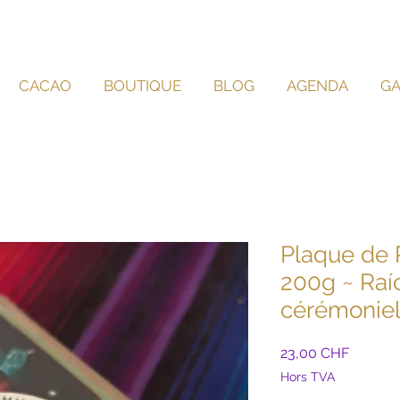
CACAO
BOUTIQUE
BLOG
AGENDA
GA
Plaque de 
200g ~ Raí
cérémoniel
Prix
23,00 CHF
Hors TVA