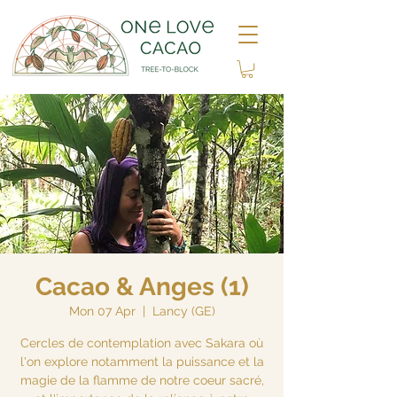
Cacao & Anges (1)
Mon 07 Apr
  |  
Lancy (GE)
Cercles de contemplation avec Sakara où
l'on explore notamment la puissance et la
magie de la flamme de notre coeur sacré,