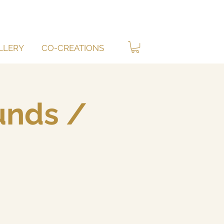
LLERY
CO-CREATIONS
unds /