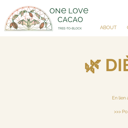
ABOUT
🌿 D
En lie
>>> Po