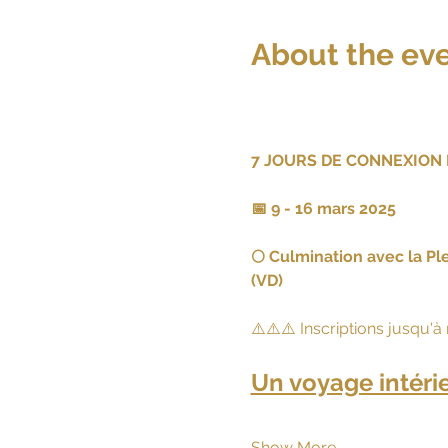
About the ev
7 JOURS DE CONNEXION
📅 9 - 16 mars 2025
🌕 Culmination avec la P
(VD)
⚠️⚠️⚠️ Inscriptions jusqu'à
Un voyage intéri
Show More