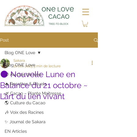
Post
Blog ONE Love
Sakara
Blog ONE Love
21 oct. 2025
3 min de lecture
🌑 Nouvelle Lune en
🌙 Au clair de lune
Balance du 21 octobre ~
🔥 Recettes & Rituels
🌿 Cacao – Plante Maîtresse
L’art du lien vivant
🌎 Culture du Cacao
🎶 Voix des Racines
✨ Journal de Sakara
EN Articles