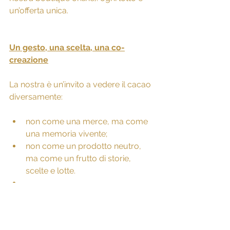
un’offerta unica.
Un gesto, una scelta, una co-
creazione
La nostra è un’invito a vedere il cacao 
diversamente:
non come una merce, ma come 
una memoria vivente;
non come un prodotto neutro, 
ma come un frutto di storie, 
scelte e lotte.
Scegliere un cacao etico significa 
scegliere di nutrire filiere 
viventi.Significa onorare le mani che lo 