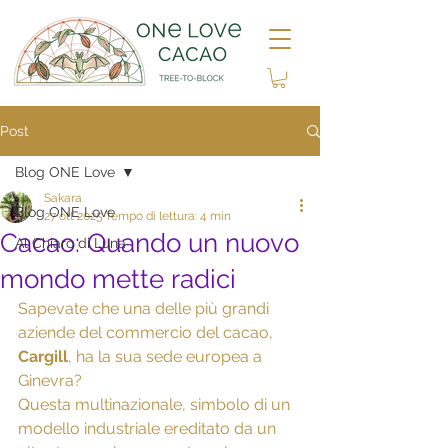
Post
Blog ONE Love
Sakara
Blog ONE Love
27 ott 2025
Tempo di lettura: 4 min
Cacao: Quando un nuovo
Al Chiaro di Luna
mondo mette radici
Sapevate che una delle più grandi 
aziende del commercio del cacao, 
Cargill
, ha la sua sede europea a 
Ginevra?
Questa multinazionale, simbolo di un 
modello industriale ereditato da un 